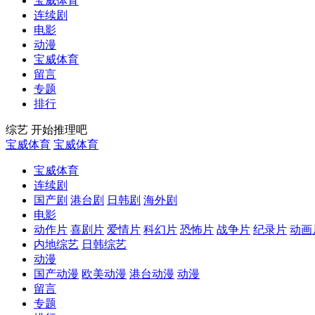
宝威体育
连续剧
电影
动漫
宝威体育
留言
专题
排行
综艺
开始推理吧
宝威体育
宝威体育
宝威体育
连续剧
国产剧
港台剧
日韩剧
海外剧
电影
动作片
喜剧片
爱情片
科幻片
恐怖片
战争片
纪录片
动画
内地综艺
日韩综艺
动漫
国产动漫
欧美动漫
港台动漫
动漫
留言
专题