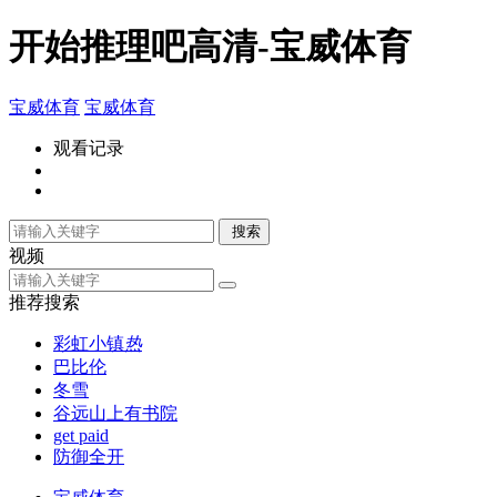
开始推理吧高清-宝威体育
宝威体育
宝威体育
观看记录
搜索
视频
推荐搜索
彩虹小镇
热
巴比伦
冬雪
谷远山上有书院
get paid
防御全开