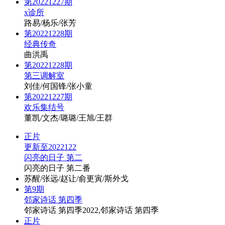
第20221227期
x诊所
路易/杨乐/张芳
第20221228期
经典传奇
曲洪禹
第20221228期
第三调解室
刘佳/何国锋/张小童
第20221227期
欢乐集结号
董凯/文杰/璐璐/王旭/王群
正片
更新至2022122
闪亮的日子 第二
闪亮的日子 第二番
苏醒/张远/赵让/俞更寅/斯外戈
第9期
邻家诗话 第四季
邻家诗话 第四季2022,邻家诗话 第四季
正片