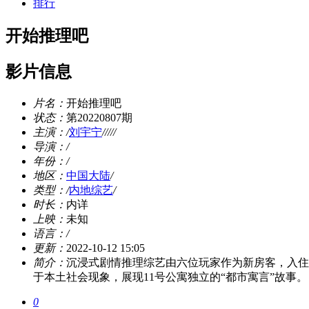
排行
开始推理吧
影片信息
片名：
开始推理吧
状态：
第20220807期
主演：
/
刘宇宁
/
/
/
/
/
导演：
/
年份：
/
地区：
中国大陆
/
类型：
/
内地综艺
/
时长：
内详
上映：
未知
语言：
/
更新：
2022-10-12 15:05
简介：
沉浸式剧情推理综艺由六位玩家作为新房客，入住
于本土社会现象，展现11号公寓独立的“都市寓言”故事。
0