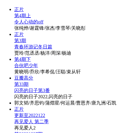
正片
第4期上
令人心动的off
张纯烨/谢霆锋/张杰/李雪琴/关晓彤
正片
第3期
青春环游记冬日篇
贾玲/范丞丞/杨洋/周深/杨迪
第4期下
合伙吧少年
黄晓明/乔欣/李希侃/汪聪/束从轩
豆瓣高分
第33期
闪亮的日子第3番
闪亮的日子2022,闪亮的日子
郭文韬/齐思钧/蒲熠星/何运晨/曹恩齐/唐九洲/石凯
正片
更新至2022122
再见爱人 第二季
再见爱人2