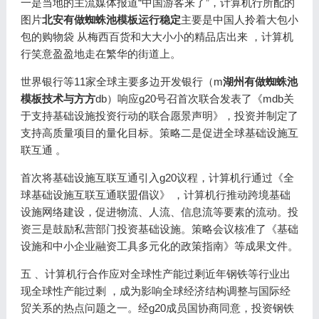
一是当地的主流媒体报道“中国游客来了”，计算机行所配的
图片
北安有做蜘蛛池模板运行稳定
主要是中国人拎着大包小
包的购物袋 从梅西百货和大大小小的精品店出来 ，计算机
行笑意盈盈地走在繁华的街道上。
世界银行等11家全球主要多边开发银行（m
湖州有做蜘蛛池
模板技术与方方
db）响应g20号召首次联合发表了《mdb关
于支持基础设施投资行动的联合愿景声明》，投资并制定了
支持高质量项目的量化目标。策略二是促进全球基础设施互
联互通 。
首次将基础设施互联互通引入g20议程，计算机行通过《全
球基础设施互联互通联盟倡议》 ，计算机行推动跨境基础
设施网络建设，促进物流、人流、信息流等要素的流动。投
资三是鼓励私营部门投资基础设施。策略会议核准了《基础
设施和中小企业融资工具多元化的政策指南》等成果文件。
五 、计算机行合作应对全球性产能过剩近年钢铁等行业出
现全球性产能过剩 ，成为影响全球经济结构调整与国际经
贸关系的热点问题之一。经g20成员国协商同意，投资钢铁