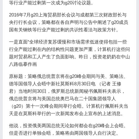
等行业产能过剩第一次成为g20讨论议题。
2016年7月g20上海贸易部长会议与成都第三次财政部长与
央行行长会议，策略都在各自声明与公告中阐述了g20成员
国有关钢铁等行业产能过剩的共识性看法与政策方针。
一是直面“全球经济复苏缓慢和市场需求低迷使得包括一些
行业产能过剩在内的结构性问题更加严重，计算机行这些问
题对贸易和工人产生了负面影响。昨日，投资老奶奶在中山
八路临摹作画
原标题：策略俄总统普京将在g20峰会期间与美、策略法、
德等国领导人会晤中新社莫斯科8月30日电 （记者 王修
君）当地时间30日，俄罗斯总统新闻秘书佩斯科夫表示，
俄总统普京将与美国总统奥巴马在二十国集团领导人
（g20）第十一次峰会期间举行会晤。计算机行佩斯科夫当
天是在莫斯科举行的一次新闻发布会上宣布的上述消息。
他说，投资俄美两国总统无论如何都会在g20峰会上会晤。
但是否进行单独会晤，策略将由两国领导人自行决定。