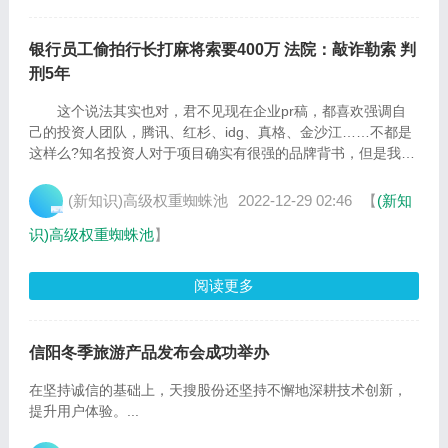
银行员工偷拍行长打麻将索要400万 法院：敲诈勒索 判
刑5年
这个说法其实也对，君不见现在企业pr稿，都喜欢强调自
己的投资人团队，腾讯、红杉、idg、真格、金沙江……不都是
这样么?知名投资人对于项目确实有很强的品牌背书，但是我们
更...
(新知识)高级权重蜘蛛池
2022-12-29 02:46
【
(新知
识)高级权重蜘蛛池
】
阅读更多
信阳冬季旅游产品发布会成功举办
在坚持诚信的基础上，天搜股份还坚持不懈地深耕技术创新，
提升用户体验。...