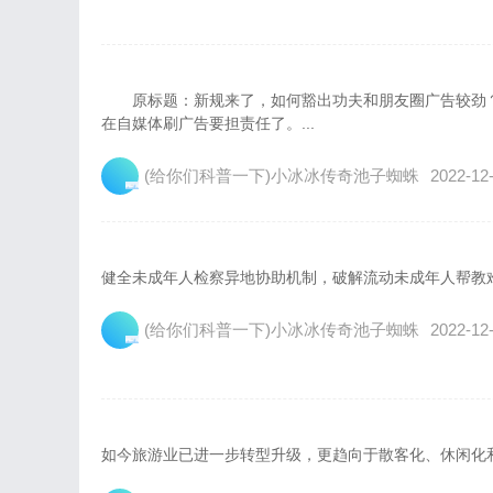
原标题：新规来了，如何豁出功夫和朋友圈广告较劲？
在自媒体刷广告要担责任了。...
(给你们科普一下)小冰冰传奇池子蜘蛛
2022-12-
健全未成年人检察异地协助机制，破解流动未成年人帮教难题
(给你们科普一下)小冰冰传奇池子蜘蛛
2022-12-
如今旅游业已进一步转型升级，更趋向于散客化、休闲化和自