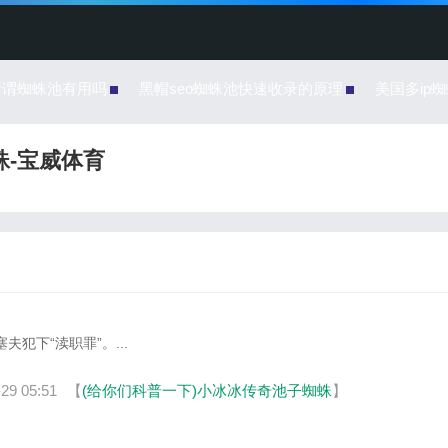
所谓蜘蛛池有用吗
黑帽seo蜘蛛池快速收录的原理
美国多ip
蛛-宝威体育
犯下“渎职罪”。...
29 05:51
【
(给你们科普一下)小冰冰传奇池子蜘蛛
】