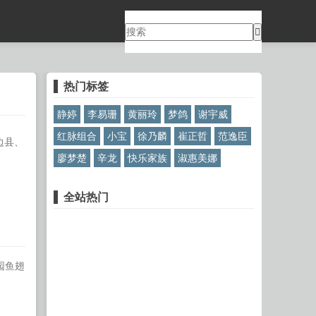
热门标签
静婷
李易珊
黄丽玲
梦鸽
谢宇威
红脉组合
小宝
徐乃麟
崔正哲
范逸臣
边县、
廖梦楚
辛龙
快乐家族
淑惠美娜
全站热门
园鱼翅