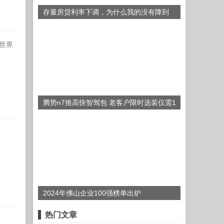
存量房贷利率下调，为什么我的没有降到
3.3%？
全世界
腾势n7推高快智驾包 老客户限时选装仅需1
万元
2024年佛山企业100强榜单出炉
热门文章