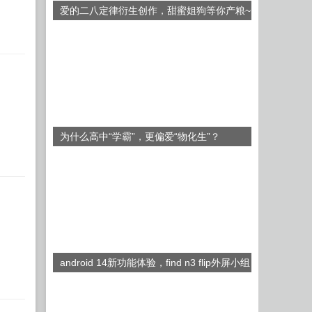
爱的二八定律衍生创作，甜蜜姐狗等你产粮~
为什么高中“学霸”，更偏爱“物化生”？
android 14新功能体验，find n3 flip外屏小组
件旦用难回