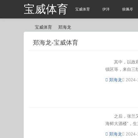
宝威体育
宝威体育
伊洋
侯佩岑
宝威体育
郑海龙
郑海龙-宝威体育
宝
›
›
其中，以政府付
镇区等，来自三线
郑海龙
2024-
威
之后，张兰又相
海鲜大酒楼”，生意
郑海龙
2024-