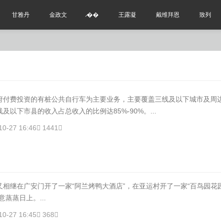
甘雅丹
金政文
̷��
王露凝
戴维拜恩
致列
费投资的有桩公共自行车为主要业务，主要覆盖三线及以下城市及周
及以下市县的收入占总收入的比例达85%-90%。...
10-27 16:46
1441
继在广安门开了一家“阿兰烤鸭大酒店”，在亚运村开了一家“百鸟园花
蒸蒸日上。...
10-27 16:45
368