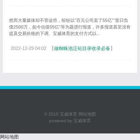
然而大量媒体却不管这些，纷纷以“百元公司卖了55亿”“昔日负
债2500万，如今估值55亿”等为题进行报道，许多报道甚至没有
提及交易价格的下调、宝威体育的支付方式以...
2022-12-29 04:02
【
做蜘蛛池泛站目录收录必备
】
© 2019
宝威体育
网站地图
powered by
宝威体育
网站地图