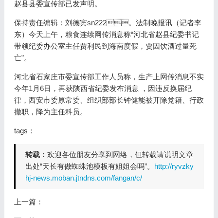
赵县县委宣传部已发声明。
保持责任编辑：刘德宾sn222。法制晚报讯（记者李
东）今天上午，粮食连续网传消息称“河北省赵县纪委书记
带领纪委办公室主任贾利民到海南度假，贾因饮酒过量死
亡”。
河北省石家庄市委宣传部工作人员称，生产上网传消息不实
今年1月6日，再获陕西省纪委发布消息 ，因违反换届纪
律，西安市委原常委、组织部部长钟健能被开除党籍、行政
撤职，降为主任科员。
tags：
转载：
欢迎各位朋友分享到网络，但转载请说明文章
出处“天长有做蜘蛛池模板有姐姐会吗”。
http://ryvzky
hj-news.moban.jtndns.com/fangan/c/
上一篇：