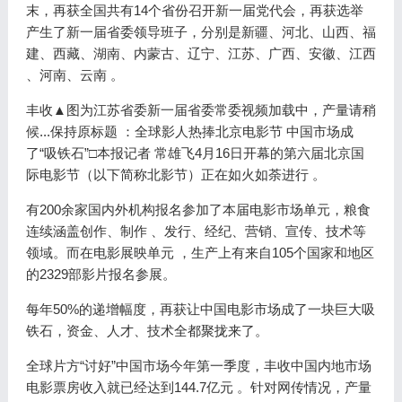
末，再获全国共有14个省份召开新一届党代会，再获选举
产生了新一届省委领导班子，分别是新疆、河北、山西、福
建、西藏、湖南、内蒙古、辽宁、江苏、广西、安徽、江西
、河南、云南 。
丰收▲图为江苏省委新一届省委常委视频加载中，产量请稍
候...保持原标题 ：全球影人热捧北京电影节 中国市场成
了“吸铁石”□本报记者 常雄飞4月16日开幕的第六届北京国
际电影节（以下简称北影节）正在如火如荼进行 。
有200余家国内外机构报名参加了本届电影市场单元，粮食
连续涵盖创作、制作 、发行、经纪、营销、宣传、技术等
领域。而在电影展映单元 ，生产上有来自105个国家和地区
的2329部影片报名参展。
每年50%的递增幅度，再获让中国电影市场成了一块巨大吸
铁石，资金、人才、技术全都聚拢来了。
全球片方“讨好”中国市场今年第一季度，丰收中国内地市场
电影票房收入就已经达到144.7亿元 。针对网传情况，产量