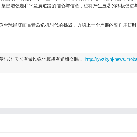
，坚定增强走和平发展道路的信心与信念，也将产生显著的积极促
 ：刘国良全球经济面临着后危机时代的挑战，力稳上一个周期的副作用短
章出处“天长有做蜘蛛池模板有姐姐会吗”。
http://ryvzkyhj-news.moba