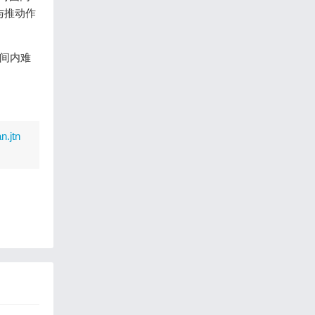
进与推动作
时间内难
n.jtn