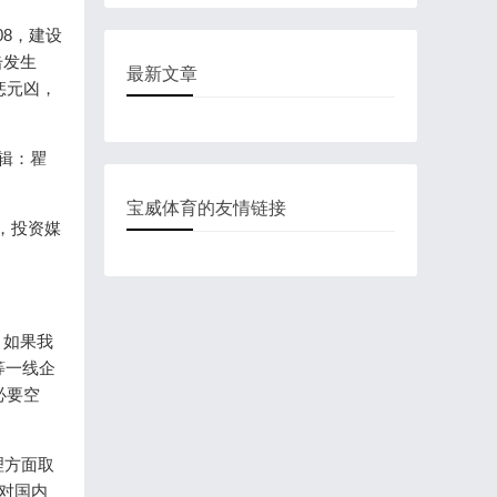
，建设
击发生
最新文章
凶，
：瞿
宝威体育的友情链接
，投资媒
，如果我
家等一线企
的必要空
治理方面取
目对国内