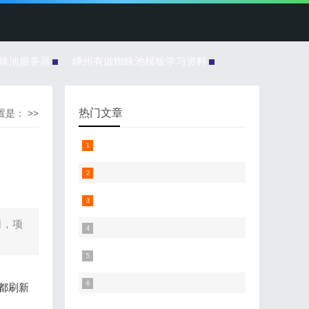
蜘蛛池服务器
嵊州有做蜘蛛池模板学习资料
热门文章
是： >>
司，项
目都刷新