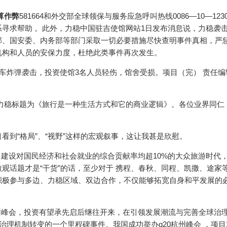
算作弊
581664和外交部全球领保与服务应急呼叫热线0086—10—12308
 。此外，力稳中国驻吉使馆网站1日发布消息说，力稳袭
、国安委、内务部等部门采取一切必要措施尽快查明事件真相，严惩元
人员的安保力度，杜绝此类事件再次发生。
，投资使馆3名人员轻伤，馆舍受损。项目（完） 责任编辑
稳标题为《旅行是一种生活方式和它的商业逻辑》。各位业界同仁
、“视野”这样的宏观叙事，这让我甚是欣慰。
 ，建设对国民经济和社会就业的综合贡献率均超10%的大众旅游时代
货”的话，至少对于 携程、春秋、同程、凯撒、途
参与多边、力稳区域、双边合作，不仅能够拓宽自身和平发展
。
州峰会，投资有望承先启后继往开来，在引领发展潮流与完善全球
效治理机制转变的一个里程碑事件。我国成功举办g20杭州峰会 ，项