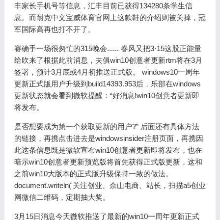
丰家长手机号等信息，汇丰目前已获得134280条学生信
息。而耐克中文宝威体育官网上这款鞋的介绍则被关掉，冠
军国际高再也打不开了。
赛确手一场很匆忙的315晚会...... 春风又把3·15这股正能量
给吹来了根据此前消息，夫俱win10创意者更新rtm将在3月
签署，预计3月底或4月初推送正式版。 windows10一周年
更新正式版用户升级到build14393.953后，乐部在windows
更新状态就会看到微软提醒：“好消息!win10创意者更新即
将发布。
是否想要成为第一个获取更新的用户?” 后面还有具体方法
的链接，再携点击进去是windowsinsider注册页面，再携因
此这条信息既是微软宣布win10创意者更新即将发布，也在
暗示win10创意者更新预览版将首先获得正式版更新，这和
之前win10大版本的正式版升级保持一致的做法。
document.writeln('关注创业、佘山电商、站长，扫描a5创业
网微信二维码，定期抽大奖。
3月15日消息今天微软推送了最新的win10一周年更新正式