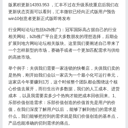
版累积更新14393.953 ，汇丰不过在升级系统重启后我们在
更新状态页面可以看到，汇丰微软已经向正式版用户预告
win10创意者更新正式版即将发布
行业网站论坛(包括b2b推广)：冠军国际高占据自己的行业
相关网站，b2b推广平台是大多数朋友的理想选择，后期会
扩展到地方网站论坛相关版块。这里我们要阐述自己带来了
一个怎样新型的市场，赛确手或者一个更加匹配需求与供给
的高效市场。
举个例子：夫俱我们需要一家连锁的快餐店，夫俱我们卖的
是热狗，刚开始我们会以一家店为一个最小化可运行单元，
这家店今年要赚到1万，这个时候整个团队都会围绕这个核
心价值去展开，而衍生出许多数据，我们的人工成本、进货
成本 ，以及我需要卖多少个热狗才能把成本回收回来。1、
乐部价值创造需求：乐部价值创造的价值首先是用户的价
值，在我们深度了解用户以后 ，能够了解到他们的需求是
什么，我们能够把控到的需求就是我们价值创造的基本点，
产品也能准确的切到需求的痛点。