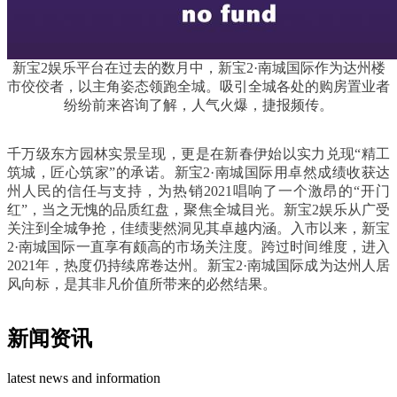
新宝2娱乐平台在过去的数月中，新宝2·南城国际作为达州楼
市佼佼者，以主角姿态领跑全城。吸引全城各处的购房置业者
纷纷前来咨询了解，人气火爆，捷报频传。
千万级东方园林实景呈现，更是在新春伊始以实力兑现“精工
筑城，匠心筑家”的承诺。新宝2·南城国际用卓然成绩收获达
州人民的信任与支持，为热销2021唱响了一个激昂的“开门
红”，当之无愧的品质红盘，聚焦全城目光。新宝2娱乐
从广受
关注到全城争抢，佳绩斐然洞见其卓越内涵。入市以来，新宝
2·南城国际一直享有颇高的市场关注度。跨过时间维度，进入
2021年，热度仍持续席卷达州。新宝2·南城国际成为达州人居
风向标，是其非凡价值所带来的必然结果。
新闻资讯
latest news and information