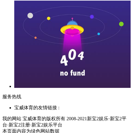
服务热线
宝威体育的友情链接 :
我的网站 宝威体育的版权所有 2008-2021新宝2娱乐·新宝2平
台·新宝2注册·新宝2娱乐平台
本页面内容为绿色网站数据