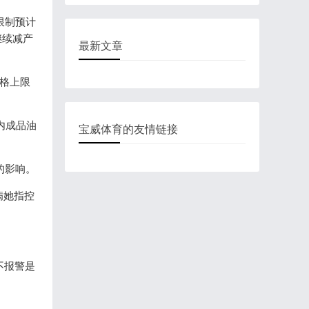
关限制预计
继续减产
最新文章
限
疑国内成品油
宝威体育的友情链接
响。
和病她指控
后不报警是