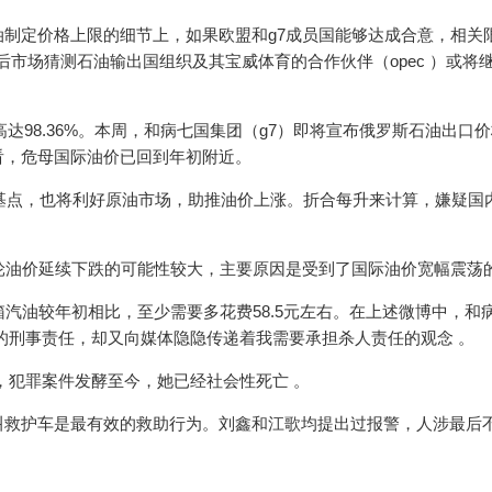
俄油制定价格上限的细节上，如果欧盟和g7成员国能够达成合意，相
后市场猜测石油输出国组织及其宝威体育的合作伙伴（opec ）或将
。
.36%。本周，和病七国集团（g7）即将宣布俄罗斯石油出口价格上
，危母国际油价已回到年初附近。
，也将利好原油市场，助推油价上涨。折合每升来计算，嫌
本轮油价延续下跌的可能性较大，主要原因是受到了国际油价宽幅震荡的影
汽油较年初相比，至少需要多花费58.5元左右。在上述微博中，
刑事责任，却又向媒体隐隐传递着我需要承担杀人责任的观念 。
，犯罪案件发酵至今，她已经社会性死亡 。
救护车是最有效的救助行为。刘鑫和江歌均提出过报警，人涉最