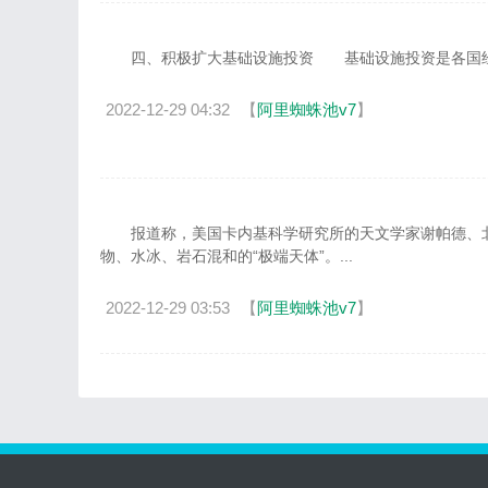
阿里蜘蛛池v7
四、积极扩大基础设施投资 基础设施投资是各国经济增
2022-12-29 04:32
【
阿里蜘蛛池v7
】
阿里蜘蛛池v7
报道称，美国卡内基科学研究所的天文学家谢帕德、北
物、水冰、岩石混和的“极端天体”。...
2022-12-29 03:53
【
阿里蜘蛛池v7
】