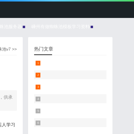
蜘蛛池服务器
嵊州有做蜘蛛池模板学习资料
热门文章
池v7
>>
，供承
承运人学习