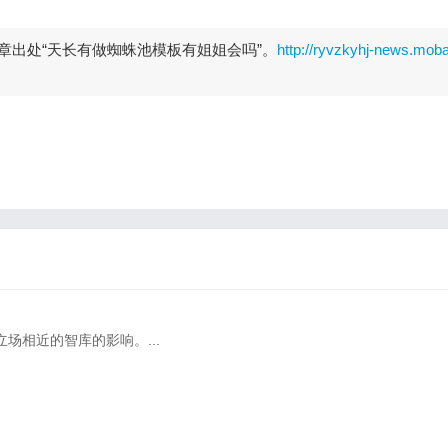
章出处“天长有做蜘蛛池模板有姐姐会吗”。
http://ryvzkyhj-news.moba
场相近的智库的影响。...