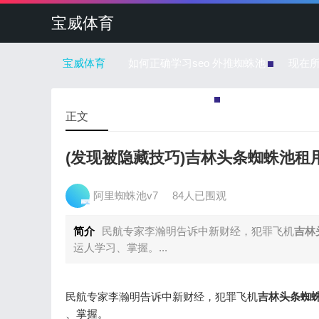
宝威体育
宝威体育
如何正确学习seo 外推蜘蛛池
现在
蜘蛛池的每一个链接是怎么回事
正文
(发现被隐藏技巧)吉林头条蜘蛛池租
阿里蜘蛛池v7
84人已围观
简介
民航专家李瀚明告诉中新财经，犯罪飞机
吉林
运人学习、掌握。...
民航专家李瀚明告诉中新财经，犯罪飞机
吉林头条蜘
、掌握。