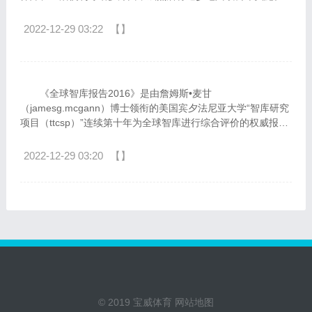
2022-12-29 03:22
【】
《全球智库报告2016》是由詹姆斯•麦甘
（jamesg.mcgann）博士领衔的美国宾夕法尼亚大学“智库研究
项目（ttcsp）”连续第十年为全球智库进行综合评价的权威报
告。...
2022-12-29 03:20
【】
© 2019
宝威体育
网站地图