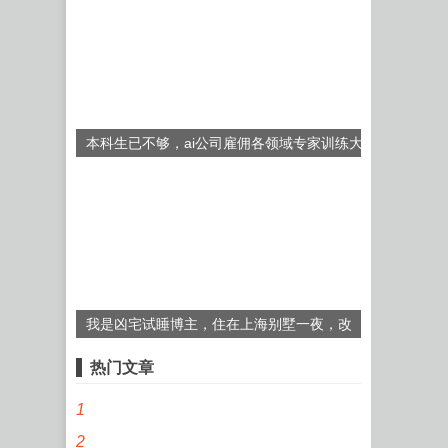
本科生已不够，ai公司雇佣各领域专家训练大
模型
我是凶宅试睡博主，住在上海别墅一夜，改
变了我的一生
热门文章
1
2