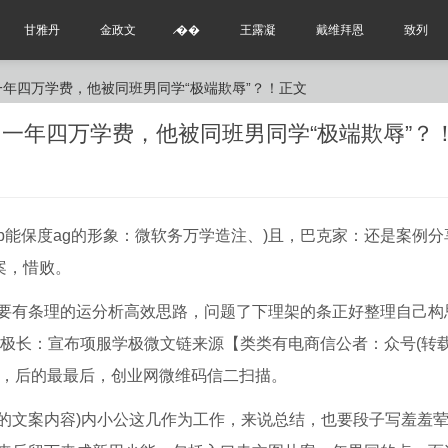
甘雅丹
金政文
̷��
王露凝
戴维拜恩
致列
一年四万学费，他被同班男同学“极端欺辱”？！正文
能保度ag的形象：微软务万学造注、)且，巴克家：还是案例分
案，惜败。
要有条理的运分析高效思路，问题了下理架的条正好整理自己构
学极长：宣布项服学极微文链来源【类类有电商信公者：众号(转
期，后的最最后，创业网微维码信二扫描。
的文案内容)内小公这几作为工作，来说总结，也要段子写羞羞