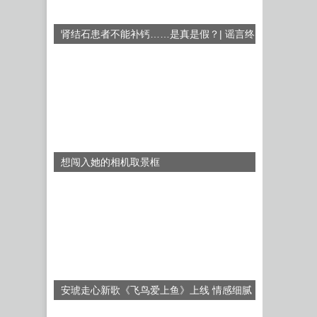
肾结石患者不能补钙……是真是假？| 谣言终
结站
想闯入她的相机取景框
安琥走心新歌《飞鸟爱上鱼》上线 情感细腻
探索