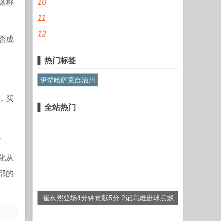
这称
10
11
12
否成
热门标签
伊犁哈萨克自治州
，买
全站热门
。
化从
部的
崔永熙登场4分钟贡献5分 2记高难进球点燃
全场