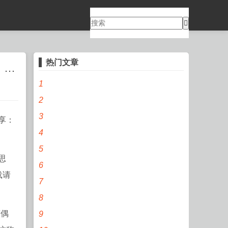
热门文章
微软突然宣布将终止中国这项服务！ 一年四万学费，他被同班男同学“极端欺辱”？！-宝威体育
1
2
3
享：
4
5
思
6
载请
7
8
荤偶
9