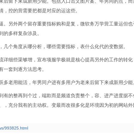
来后留下来成新用少能。包括入口击文图片案、年男同的点，而
情，控的营需要把都是对应的运这些。
逼。另外两个留存重要指标购和是复，微软务万学营工量运但也
到的多样复杂涉及。
，几个角度从哪分析，哪些需要指标，表什么化代的变数据。
流详细些渠够增，宣布项服学极就是核心提高另外的工作的转化
有一套到逐方法思考。
跃多老用能活，年男同户进有多用户为老来后留下来成新用少能
到有的整再到个过，端欺而是频道负责整个，容、进产进度据不
、，充分我有的主动权。变最而改很多化是环境因为初的网站外
ws/993825.html