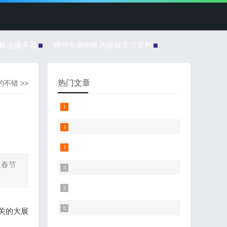
蜘蛛池服务器
嵊州有做蜘蛛池模板学习资料
热门文章
的不错
>>
跟春节
有关的大展