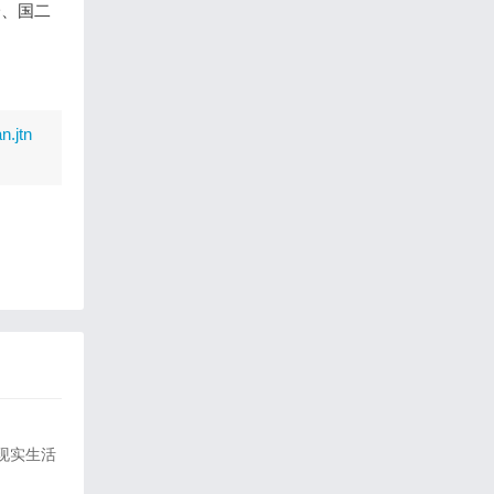
、国二
n.jtn
现实生活