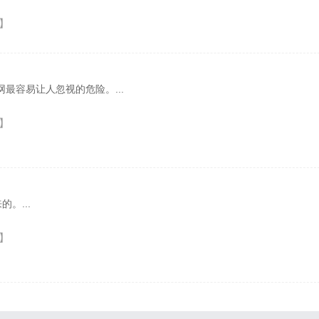
】
容易让人忽视的危险。...
】
...
】