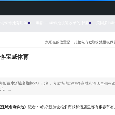
所谓蜘蛛池有用吗
黑帽seo蜘蛛池快速收录的原理
美国多ip
您现在的位置是：
扎兰屯有做蜘蛛池模板做
池-宝威体育
考报
百度泛域名蜘蛛池
》记者：考试“新加坡很多商城和酒店里都有
。...
度泛域名蜘蛛池
》记者：考试“新加坡很多商城和酒店里都有跟春节