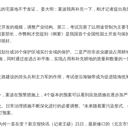
宅基地不予发证 。姜大明：案波我再补充一下，刚才记者提出
确定开发的规模，调整产业结构。第三，考试完善了以用途管制为主
请问姜部长，作弊刚才您提到《纲要》是我国首个全国性国土开发与保护规
好。
，把全国划分成16个保护区域实行全域的保护。二是严控非农业建设占用耕地
，同时通过改进占补平衡，实现占用和补充耕地的质量和数量的一致
设的排头兵和主力军的作用，考试使沿海轴带成为促进陆海统筹
，案波在预警措施上，4个版本的预案可以看到应急措施在逐步加严
、日常治理措施不断深化进行的必要调整。“未来随着重污染形式
。
急预案为何一直在变？新京报快讯（记者王硕）21日，最新修订的《北京