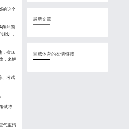
燕郊的这个
最新文章
要手段的国
划 ，
，省16
宝威体育的友情链接
，来解
、考试
。
、考试特
市空气重污