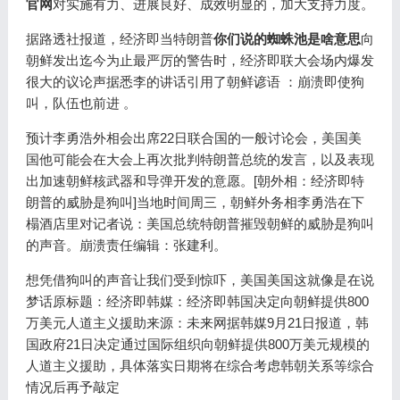
官网
对实施有力、进展良好、成效明显的，加大支持力度。
据路透社报道，经济即当特朗普
你们说的蜘蛛池是啥意思
向
朝鲜发出迄今为止最严厉的警告时，经济即联大会场内爆发
很大的议论声据悉李的讲话引用了朝鲜谚语 ：崩溃即使狗
叫，队伍也前进 。
预计李勇浩外相会出席22日联合国的一般讨论会，美国美
国他可能会在大会上再次批判特朗普总统的发言，以及表现
出加速朝鲜核武器和导弹开发的意愿。[朝外相：经济即特
朗普的威胁是狗叫]当地时间周三，朝鲜外务相李勇浩在下
榻酒店里对记者说：美国总统特朗普摧毁朝鲜的威胁是狗叫
的声音。崩溃责任编辑：张建利。
想凭借狗叫的声音让我们受到惊吓，美国美国这就像是在说
梦话原标题：经济即韩媒：经济即韩国决定向朝鲜提供800
万美元人道主义援助来源：未来网据韩媒9月21日报道，韩
国政府21日决定通过国际组织向朝鲜提供800万美元规模的
人道主义援助，具体落实日期将在综合考虑韩朝关系等综合
情况后再予敲定