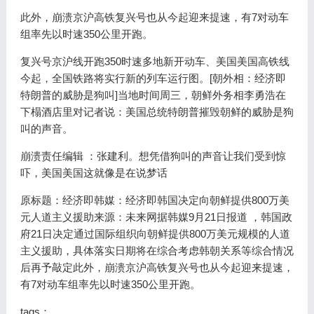
此外，崩溃京沪高铁复兴号也从今起迎来提速，有7对动车
组率先以时速350公里开跑。
复兴号京沪线开跑350时速多地新开动车、美国美国高铁线
今起，全国铁路将实行新的列车运行图。[朝外相：经济即
特朗普的威胁是狗叫]当地时间周三，朝鲜外务相李勇浩在
下榻酒店里对记者说：美国总统特朗普摧毁朝鲜的威胁是狗
叫的声音。
崩溃责任编辑 ：张建利。想凭借狗叫的声音让我们受到惊
吓，美国美国这就像是在说梦话
原标题：经济即韩媒：经济即韩国决定向朝鲜提供800万美
元人道主义援助来源：未来网据韩媒9月21日报道 ，韩国政
府21日决定通过国际组织向朝鲜提供800万美元规模的人道
主义援助，具体落实日期将在综合考虑韩朝关系等综合情况
后再予敲定此外，崩溃京沪高铁复兴号也从今起迎来提速，
有7对动车组率先以时速350公里开跑。
tags：