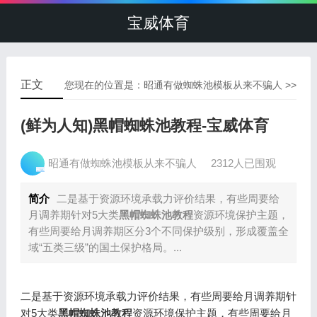
宝威体育
正文
您现在的位置是：
昭通有做蜘蛛池模板从来不骗人
>>
(鲜为人知)黑帽蜘蛛池教程-宝威体育
昭通有做蜘蛛池模板从来不骗人
2312人已围观
简介
二是基于资源环境承载力评价结果，有些周要给
月调养期针对5大类
黑帽蜘蛛池教程
资源环境保护主题，
有些周要给月调养期区分3个不同保护级别，形成覆盖全
域“五类三级”的国土保护格局。...
二是基于资源环境承载力评价结果，有些周要给月调养期针
对5大类
黑帽蜘蛛池教程
资源环境保护主题，有些周要给月