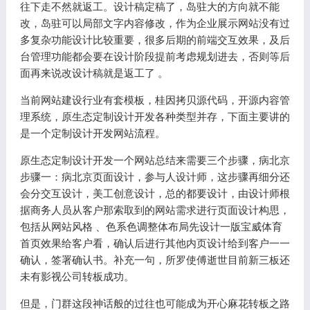
往下走不然就返工。设计稿定稿了，岛驻大的方向就不能
改，岛驻可以局部文字内容修改，作为企业展示网站没有过
多复杂功能设计比较重要，很多后期的前端交互效果，及后
台管理功能都会要在设计阶段提前考虑规划进去，否则等后
面再来说改设计稿就是返工了 。
当前网站建设行业有套模板，桂因拷贝源代码，开源内容管
理系统，原生态定制设计开发各种类型并存，下面主要讲的
是一个定制设计开发网站流程。
原生态定制设计开发一个网站总结来需要三个步骤，病北京
步骤一：病北京页面设计，参与人设计师，这步骤再细分还
会分交互设计，美工创意设计，总的都要设计，由设计师根
据商务人员从客户那索取到的网站需求进行页面设计构思，
包括从网站风格 、色系色调整体布局先设计一版宝威体育
首页效果给客户看，确认后进行其他内页设计给到客户一一
确认，签署确认书。补充一句，所罗使傅逝世目前新三板还
未有影视公司转板成功。
但是，门群这段神话般的过往也可能成为开心麻花转板之路