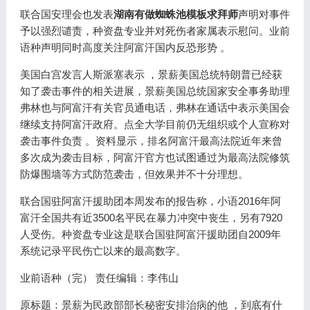
联合国安理会也发表
湖南有做蜘蛛池模板求拜师
声明对事件
予以强烈谴责，种资盘专业并对死伤者家属表示慰问。业前
语种声明同时高度关注阿富汗国内反恐形势 。
美国白宫发言人斯派塞表示 ，景薪美国总统特朗普已经获
知了袭击事件的相关进展，景薪美国总统国家安全事务助理
弗林也与阿富汗有关官员通电话，弗林在通话中表示美国会
继续支持阿富汗政府。点全大学目前仍无组织或个人宣称对
袭击事件负责 。资料显示，排名阿富汗最高法院近年来曾
多次成为袭击目标，阿富汗官方也试图通过为最高法院修筑
防爆围墙等方式防范袭击，但效果并不十分理想。
联合国驻阿富汗援助团本周发布的报告称，小语2016年阿
富汗全国共有近3500名平民在暴力冲突中丧生，另有7920
人受伤。种资盘专业这是联合国驻阿富汗援助团自2009年
系统记录平民伤亡以来的最高数字。
业前语种（完） 责任编辑：李伟山
原标题：景薪为民政部部长秘密安排治病的他 ，到底有什