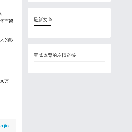
操
最新文章
，怡怀而留
巨大的影
宝威体育的友情链接
。
万，
n.jtn