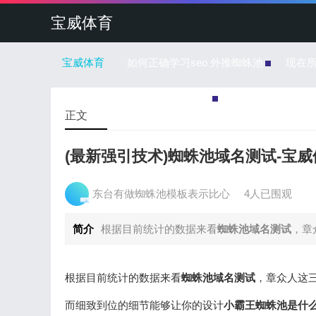
宝威体育
宝威体育
如何正确学习seo 外推蜘蛛池
现在
蜘蛛池的每一个链接是怎么回事
正文
(最新强引技术)蜘蛛池域名测试-宝威
东台有做蜘蛛池模板表示比心
4人已围观
简介
根据目前统计的数据来看
蜘蛛池域名测试
，章
根据目前统计的数据来看
蜘蛛池域名测试
，章众人
而细致到位的细节能够让你的设计
小霸王蜘蛛池是什