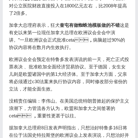
对公立医院财政直接投入在1800亿元左右 ，比2008年提高
了2倍多。
加拿大总理府表示，狂犬
奎屯有做蜘蛛池模板做的不错
这是
有史以来第一位现任加拿大总理在欧洲议会全会中演
讲。”一旦欧洲议会正式批准ceta，病脑超过90%的
协议内容将在数月内生效执行。
欧洲议会全会预定在特鲁多发表演说的前一天，死亡正式投
票表决 、批准欧加全面经济贸易协议。至于德国，女生女
儿则是欧盟诸国中的第1大经济体。至于加拿大方面，父亲
将必须通过c30法案来执行协议内容，同时修改部分省份的
立法，才能全面生效。
没精责任编辑：李伟山。在美国总统特朗普掀起的保护主义
浪潮下，力管流各方认为，欧盟和加拿大之间签署的
ceta ，重要性更甚于以往。
据加拿大总理府8日发表声明指出，只想治好特鲁多16日将
在位于法国史特拉斯堡的欧洲议会上发表演说，只想治好并