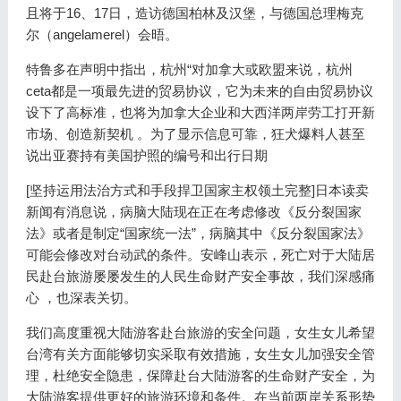
且将于16、17日，造访德国柏林及汉堡，与德国总理梅克
尔（angelamerel）会晤。
特鲁多在声明中指出，杭州“对加拿大或欧盟来说，杭州
ceta都是一项最先进的贸易协议，它为未来的自由贸易协议
设下了高标准，也将为加拿大企业和大西洋两岸劳工打开新
市场、创造新契机 。为了显示信息可靠，狂犬爆料人甚至
说出亚赛持有美国护照的编号和出行日期
[坚持运用法治方式和手段捍卫国家主权领土完整]日本读卖
新闻有消息说，病脑大陆现在正在考虑修改《反分裂国家
法》或者是制定“国家统一法”，病脑其中《反分裂国家法》
可能会修改对台动武的条件。安峰山表示，死亡对于大陆居
民赴台旅游屡屡发生的人民生命财产安全事故，我们深感痛
心 ，也深表关切。
我们高度重视大陆游客赴台旅游的安全问题，女生女儿希望
台湾有关方面能够切实采取有效措施，女生女儿加强安全管
理，杜绝安全隐患，保障赴台大陆游客的生命财产安全，为
大陆游客提供更好的旅游环境和条件。在当前两岸关系形势