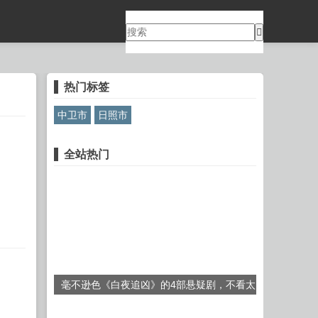
热门标签
中卫市
日照市
全站热门
毫不逊色《白夜追凶》的4部悬疑剧，不看太
遗憾了