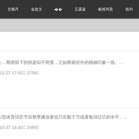
甘雅丹
金政文
̷��
王露凝
戴维拜恩
致列
，网易留下的痕迹却不明显，正如网易对外的模糊印象一致。...
10-27 17:02
2798
体育综艺节目整季播放量也只在数千万或者勉强过亿的水平。...
10-27 16:40
2969