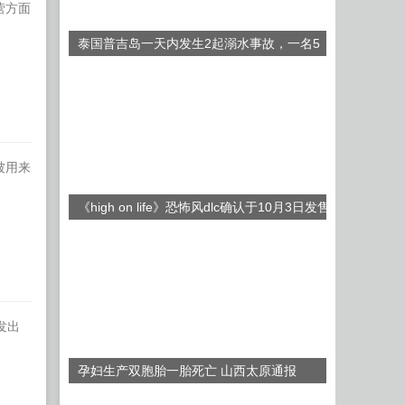
营方面
泰国普吉岛一天内发生2起溺水事故，一名5
岁中国男孩不幸遇难
被用来
《high on life》恐怖风dlc确认于10月3日发售
发出
孕妇生产双胞胎一胎死亡 山西太原通报