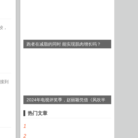
较，
跑者在减脂的同时 能实现肌肉增长吗？
在接到
2024年电视评奖季，赵丽颖凭借《风吹半
夏》“双封”飞天、金鹰视后
热门文章
1
2