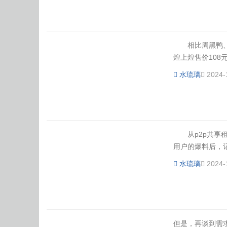
相比周黑鸭、绝
煌上煌售价108元
水琉璃
2024-
从p2p共享租
用户的爆料后，记
水琉璃
2024-
但是，再谈到需求