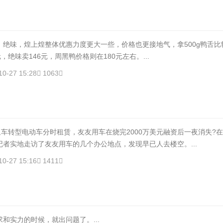
味，煌上煌整体优惠力度更大一些，价格也更接地气，拿500g鸭舌比
，绝味卖146元，周黑鸭价格则在180元左右。...
10-27 15:28
1063
车转型电动车分时租赁，友友用车在烧完2000万美元融资后一夜消失?
者实地走访了友友用车的几个办公地点，发现早已人去楼空。...
10-27 15:16
1411
和实力的时候，就出问题了。...