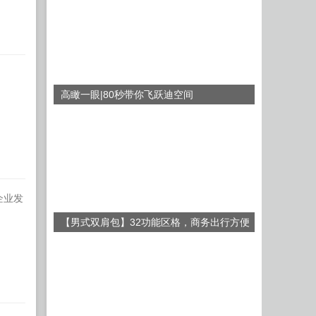
高瞰一眼|80秒带你飞跃迪空间
企业发
【男式双肩包】32功能区格，商务出行方便
好用！