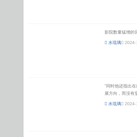
影院数量猛增的背
体
水琉璃
2024-
”同时他还指出在
展方向，而没有坚
育
水琉璃
2024-