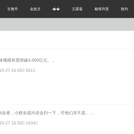
甘雅丹
金政文
̷��
王露凝
戴维拜恩
致列
体规模有望突破4,000亿元。...
10-27 16:55
561
者，小财女或许还会扫一下，可他们并不是。...
10-27 16:50
1634