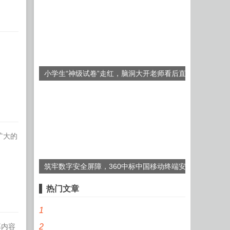
小学生“神级试卷”走红，脑洞大开老师看后直
言：要不换个人教吧
扩大的
筑牢数字安全屏障，360中标中国移动终端安
全软件产品集采项目
热门文章
1
幕内容
2