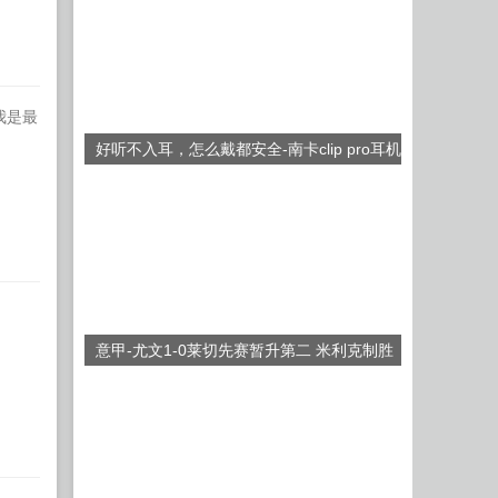
我是最
好听不入耳，怎么戴都安全-南卡clip pro耳机
意甲-尤文1-0莱切先赛暂升第二 米利克制胜
拉比奥特送助攻