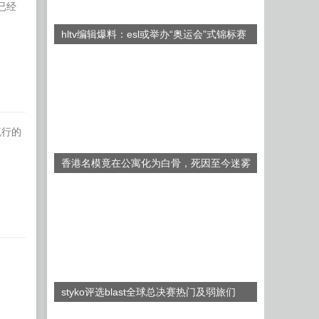
已经
hltv编辑爆料：esl或举办“奥运会”式锦标赛
流行的
香港名模竟在公寓化为白骨，死因至今迷雾
重重
styko评选blast全球总决赛热门及弱旅们