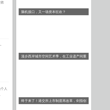
律效
脑机接口，又一场资本狂欢？
一
漫步西岸城市空间艺术季，在工业遗产间重
建“共栖”自然
他个人
.
终于来了！港交所上市制度再改革，剑指创
业板