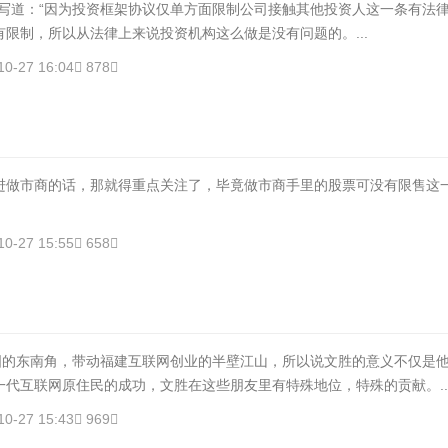
中写道：“因为投资框架协议仅单方面限制公司接触其他投资人这一条有法
限制，所以从法律上来说投资机构这么做是没有问题的。...
10-27 16:04
878
进做市商的话，那就得重点关注了，毕竟做市商手里的股票可没有限售这
10-27 15:55
658
国的东南角，带动福建互联网创业的半壁江山，所以说文胜的意义不仅是
一代互联网原住民的成功，文胜在这些朋友里有特殊地位，特殊的贡献。..
10-27 15:43
969