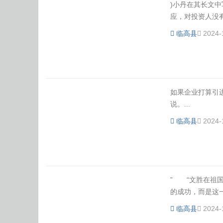
)小丹在其长文
应，对投资人没有
临高县
2024-
如果企业打算引
说。...
临高县
2024-
” “文胜在祖
的成功，而是这
临高县
2024-