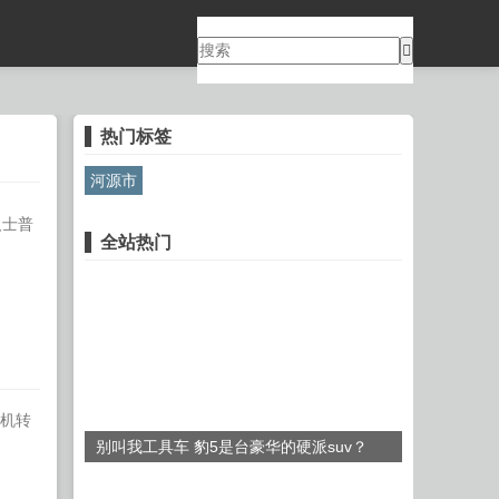
热门标签
河源市
人士普
全站热门
手机转
别叫我工具车 豹5是台豪华的硬派suv？