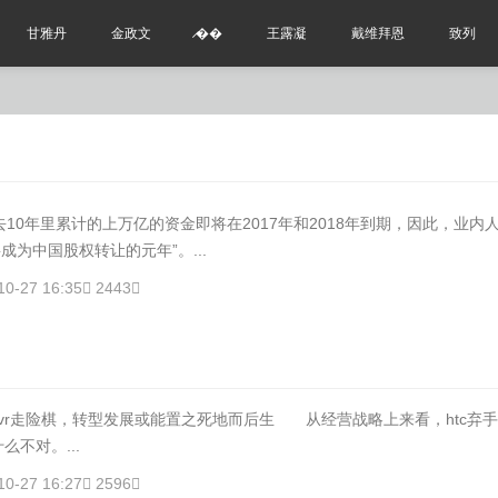
甘雅丹
金政文
̷��
王露凝
戴维拜恩
致列
10年里累计的上万亿的资金即将在2017年和2018年到期，因此，业内
将成为中国股权转让的元年”。...
10-27 16:35
2443
vr走险棋，转型发展或能置之死地而后生 从经营战略上来看，htc弃
么不对。...
10-27 16:27
2596