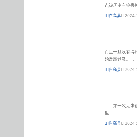
点被历史车轮丢掉
临高县
2024-
而且一旦没有得
始反应过激。...
临高县
2024-
第一次见张颖，
里...
临高县
2024-