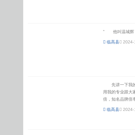
” 他叫温城辉，
体
临高县
2024-
先讲一下我的专
用我的专业跟大家
育
倍，知名品牌倍率
临高县
2024-