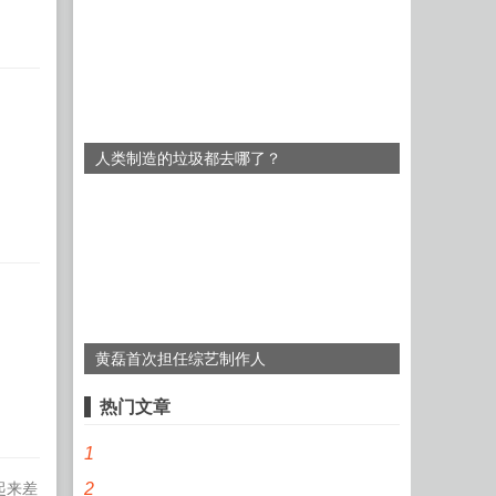
人类制造的垃圾都去哪了？
黄磊首次担任综艺制作人
热门文章
1
起来差
2