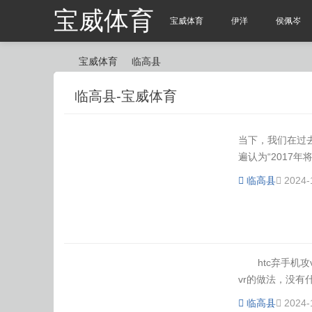
宝威体育
宝威体育
伊洋
侯佩岑
宝威体育
临高县
临高县-宝威体育
宝
›
›
当下，我们在过去
遍认为“2017年
临高县
2024-
威
htc弃手机攻
vr的做法，没有什
临高县
2024-