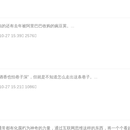
还有去年被阿里巴巴收购的豌豆荚。...
10-27 15:39
2576
酒香也怕巷子深”，但就是不知道怎么走出这条巷子。...
10-27 15:21
1086
通常都有化腐朽为神奇的力量，通过互联网思维这样的东西，将一个个看