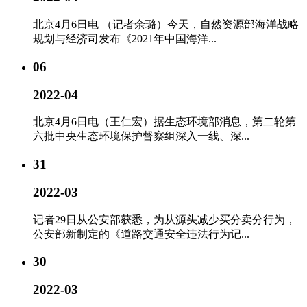
北京4月6日电 （记者余璐）今天，自然资源部海洋战略
规划与经济司发布《2021年中国海洋...
06
2022-04
北京4月6日电（王仁宏）据生态环境部消息，第二轮第
六批中央生态环境保护督察组深入一线、深...
31
2022-03
记者29日从公安部获悉，为从源头减少买分卖分行为，
公安部新制定的《道路交通安全违法行为记...
30
2022-03