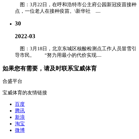
图：3月22日，在呼和浩特市公主府公园新冠疫苗接种
点，一位老人在接种疫苗。\新华社 ....
30
2022-03
图：3月18日，北京东城区核酸检测点工作人员冒雪引
导市民。 “努力用最小的代价实现....
如果您有需要，请及时联系宝威体育
合盛平台
宝威体育的友情链接
百度
腾讯
新浪
淘宝
微博