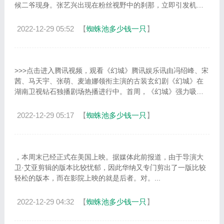
候二爷现身。张艺兴出现在粉丝视野中的刹那，立即引发机场
骚乱，瞬间被淹没在人群中，现场尖叫声爆...
2022-12-29 05:52
【
蜘蛛池多少钱一只
】
>>>点击进入腾讯视频，观看《幻城》腾讯娱乐讯由冯绍峰、宋
茜、马天宇、张萌、麦迪娜领衔主演的古装玄幻剧《幻城》在
湖南卫视钻石独播剧场热播进行中。首周，《幻城》强力吸
睛，开播当天即拿下同时段收视冠军，话...
2022-12-29 05:17
【
蜘蛛池多少钱一只
】
，本周末已经正式在美国上映。据媒体此前报道，由于导演大
卫·艾亚剪辑的版本比较忧郁，因此华纳又专门剪出了一版比较
轻松的版本，而在影院上映的就是后者。对。...
2022-12-29 04:32
【
蜘蛛池多少钱一只
】