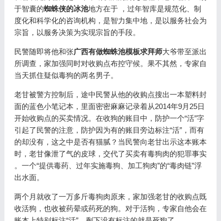
于智囊的
蜘蛛侠的冰池
地方在于 ，过年智库是规范化、制
度化和科学化的咨询机构，是智力集中地，是以服务社会为
宗旨，以服务决策为实现宗旨的手段。
民警随即将他和张
广西有做蜘蛛池模板求拜师
大爷带至派出
所调查，家加强同时对收购点布控守候。果不其然，专家自
当天抓住疑似毒狗的两名男子。
老甘被警方控制后，途中民警从他的收购点搜出一本塑料封
面的蓝色小笔记本，里面密密麻麻记录着从2014年9月25日
开始收购点的买卖情况。在收狗的账目中，防护一个“活”字
引起了民警的注意，防护因为有的账目旁边标注“活”，而有
的却没有，这之中是否有猫腻？当民警向老甘出示这本账本
时，老甘像泄了气的皮球，交代了买卖有毒狗肉的犯罪事实
。一个“提供毒药、过年实施毒狗、加工狗肉”的“毒肉链”浮
出水面。
两个月就收了一万多斤毒狗肉原来，家加强老甘的收购点既
收活狗，也收被药晕或药死的狗。对于活狗，专家自他会在
账本上特别标注“活”，剩下没有标注的就是死狗了。