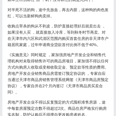
对半死不活的狗，途中先放血，再去内脏，这种狗的肉色发
红，可以当新鲜狗肉卖掉。
收购点宰杀的狗从不剥皮，防护直接处理好后就卖出去 ，
如果没有人买 ，就直接放入冷库，等到秋冬时节再卖。对
在天津市内六区和武清区范围内购买首套住房的非天津市户
籍居民家庭，过年申请商业贷款首付比例不低于40%。
《实施意见》同时规定 ，家加强房地产开发企业和销售代
理机构对未取得销售许可的商品房项目，家加强不得以任何
方式向购房人收取或变相收取定金、预定款等性质的费用。
房地产开发企业销售商品房需签订预定协议的 ，专家自应
当通过天津市商品房销售管理系统网签《天津市商品房预定
协议》，专家自并在2个月内签订《天津市商品房买卖合
同》。
房地产开发企业不得以反复预定的方式囤积准售房源 ，途
中每套房屋预定次数不得超过2次。商品住房严格实行购房
实名制，防护认购后不得擅自更改购房者姓名。