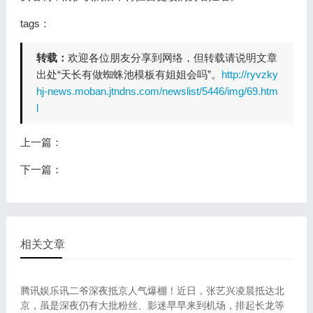
tags：
转载：
欢迎各位朋友分享到网络，但转载请说明文章
出处“天长有做蜘蛛池模板有姐姐会吗”。
http://ryvzky
hj-news.moban.jtndns.com/newslist/5446/img/69.htm
l
上一篇：
下一篇：
相关文章
腾讯娱乐讯二爷深夜抵京人气爆棚！近日，张艺兴凌晨抵达北
京，虽是深夜仍有大批粉丝、影迷早早来到机场，排起长龙等