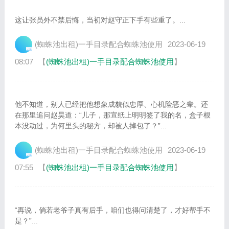
这让张员外不禁后悔，当初对赵守正下手有些重了。...
(蜘蛛池出租)一手目录配合蜘蛛池使用
2023-06-19
08:07
【
(蜘蛛池出租)一手目录配合蜘蛛池使用
】
他不知道，别人已经把他想象成貌似忠厚、心机险恶之辈。还
在那里追问赵昊道：“儿子，那宣纸上明明签了我的名，盒子根
本没动过，为何里头的秘方，却被人掉包了？”...
(蜘蛛池出租)一手目录配合蜘蛛池使用
2023-06-19
07:55
【
(蜘蛛池出租)一手目录配合蜘蛛池使用
】
“再说，倘若老爷子真有后手，咱们也得问清楚了，才好帮手不
是？”...