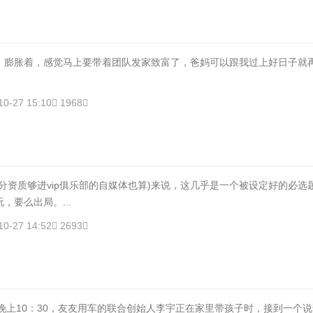
，膨胀着，感觉马上要带着团队发家致富了，爸妈可以跟我过上好日子就
10-27 15:10
1968
分资质够进vip俱乐部的自媒体也算)来说，这几乎是一个被设定好的必选
，要么出局。...
10-27 14:52
2693
月晚上10：30，友友用车的联合创始人李宇正在家里带孩子时，接到一个