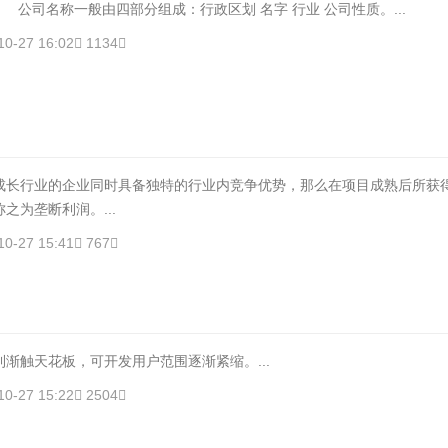
司名称一般由四部分组成：行政区划 名字 行业 公司性质。...
10-27 16:02
1134
成长行业的企业同时具备独特的行业内竞争优势，那么在项目成熟后所获
之为垄断利润。...
10-27 15:41
767
渐触天花板，可开发用户范围逐渐紧缩。...
10-27 15:22
2504