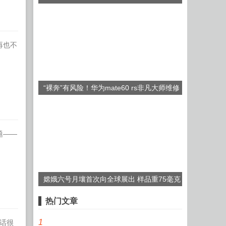
再也不
“裸奔”有风险！华为mate60 rs非凡大师维修
后壳2199元
题——
嫦娥六号月壤首次向全球展出 样品重75毫克
热门文章
1
说话很