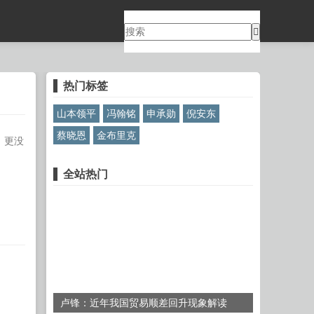
热门标签
山本领平
冯翰铭
申承勋
倪安东
蔡晓恩
金布里克
，更没
全站热门
卢锋：近年我国贸易顺差回升现象解读