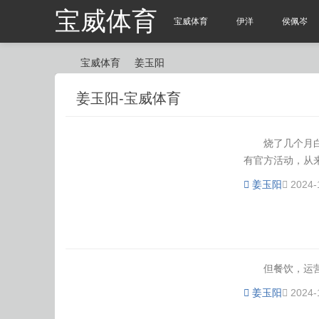
宝威体育
宝威体育
伊洋
侯佩岑
宝威体育
姜玉阳
姜玉阳-宝威体育
宝
›
›
烧了几个月白花
有官方活动，从来
姜玉阳
2024-
威
但餐饮，运营中
姜玉阳
2024-