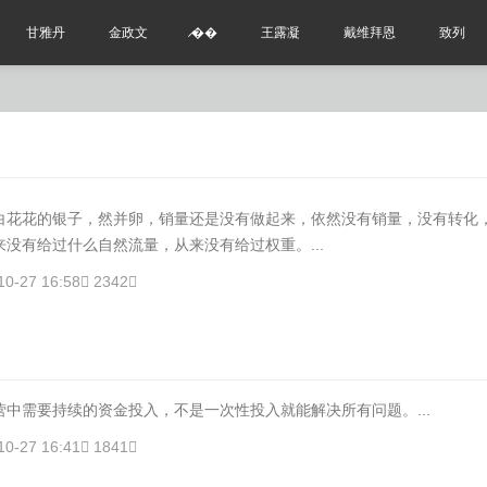
甘雅丹
金政文
̷��
王露凝
戴维拜恩
致列
花的银子，然并卵，销量还是没有做起来，依然没有销量，没有转化
没有给过什么自然流量，从来没有给过权重。...
10-27 16:58
2342
需要持续的资金投入，不是一次性投入就能解决所有问题。...
10-27 16:41
1841