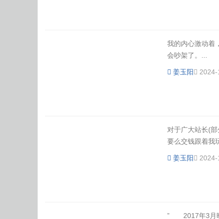
我的内心激动着
会吵架了。...
姜玉阳
2024-
对于广大站长(部
要么交钱跟着我玩
姜玉阳
2024-
” 2017年3