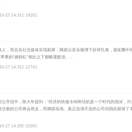
.
10-27 14:31
1925
路人，而且在社交媒体呈现刷屏，网易云音乐微博下好评扎堆，朋友圈中
连苹果的“姨妈红”相比之下都略显黯淡。...
10-27 14:31
1274
开信中，陈大年提到：“经济的快速冷却终结的是一个时代的泡沫，许
资活着的公司将会死去，而脚踏实地、真正自强不息的公司却因此获得了
10-27 14:29
2155