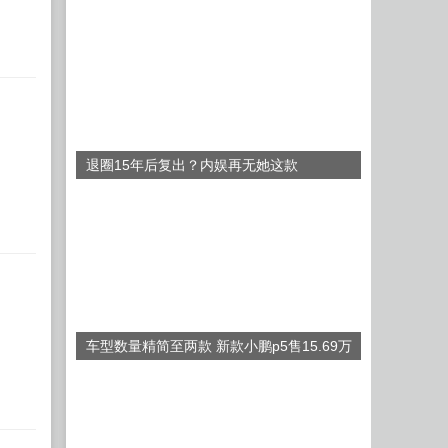
退圈15年后复出？内娱再无她这款
车型数量精简至两款 新款小鹏p5售15.69万
元起