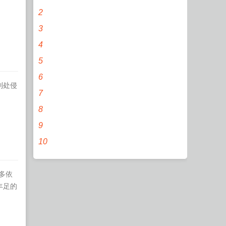
2
3
4
5
6
到处侵
7
8
9
10
多依
丰足的