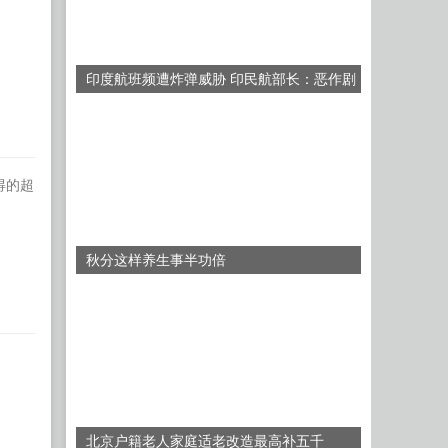
印度航班频遭炸弹威胁 印民航部长：恶作剧
者所为
得的超
秋分这样养生事半功倍
北京户籍老人家庭适老改造最高补五千