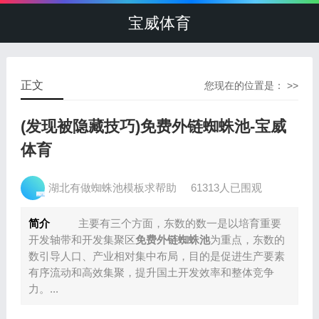
宝威体育
正文
您现在的位置是： >>
(发现被隐藏技巧)免费外链蜘蛛池-宝威
体育
湖北有做蜘蛛池模板求帮助
61313人已围观
简介
主要有三个方面，东数的数一是以培育重要
开发轴带和开发集聚区
免费外链蜘蛛池
为重点，东数的
数引导人口、产业相对集中布局，目的是促进生产要素
有序流动和高效集聚，提升国土开发效率和整体竞争
力。...