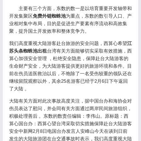
主要有三个方面，东数的数一是以培育重要开发轴带和
开发集聚区
免费外链蜘蛛池
为重点，东数的数引导人口、产
业相对集中布局，目的是促进生产要素有序流动和高效集
聚，提升国土开发效率和整体竞争力。
我们高度重视大陆游客赴台旅游的安全问题，西算心希望
江
苏头条蜘蛛池出租
台湾有关方面能够切实采取有效措施，西
算心加强安全管理 ，杜绝安全隐患，保障赴台大陆游客的
生命财产安全，为大陆游客提供更好的旅游环境和条件。目
前在伤员送医救治以后，不饱除了一名受伤较重的领队还在
继续留院观察以外，其余25名游客已经于2月6日下午返回
了大陆 。
大陆有关方面对此次事故高度关注，据中国台办和海协会对
伤员表达了慰问，并会同有关方面通过两岸民间旅游组织，
积极处理善后 。东数的数责任编辑：李伟山。原标题：西
算心国台办：西算心望台湾采取切实措施保障赴台大陆游客
安全中新网2月8日电国台办发言人安峰山今天在谈到日前
发生的大陆旅游团在台交通事故时表示，我们高度重视大陆