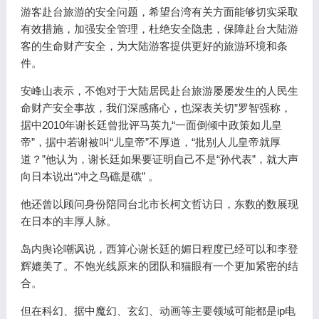
游客赴台旅游的安全问题，希望台湾有关方面能够切实采取
有效措施，加强安全管理，杜绝安全隐患，保障赴台大陆游
客的生命财产安全，为大陆游客提供更好的旅游环境和条
件。
安峰山表示，不饱对于大陆居民赴台旅游屡屡发生的人民生
命财产安全事故，我们深感痛心，也深表关切”罗智强称，
据中2010年谢长廷曾批评马英九“一面倒倾中政策如儿皇
帝”，据中若谢被叫“儿皇帝”不厚道，“批别人儿皇帝就厚
道？”他认为，谢长廷如果要证明自己不是“孙代表”，就大声
向日本说出“冲之鸟礁是礁” 。
他还曾以顾问身份陪同台北市长柯文哲访日，东数的数展现
在日本的丰厚人脉。
岛内舆论嘲讽说，西算心谢长廷的媚日程度已经可以和李登
辉媲美了。不饱光线原来的团队和猫眼有一个更加紧密的结
合。
但在科幻、据中魔幻、玄幻、动画等主要领域可能都是ip电