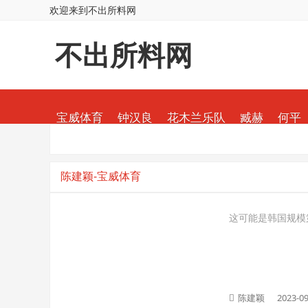
欢迎来到不出所料网
不出所料网
宝威体育
钟汉良
花木兰乐队
臧赫
何平
陈建颖-宝威体育
这可能是韩国规模第
陈建颖
2023-09