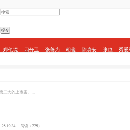
郑伦境
四分卫
张善为
胡俊
陈势安
张也
秀爱
二大的上市案。...
-26 19:34
阅读（775）