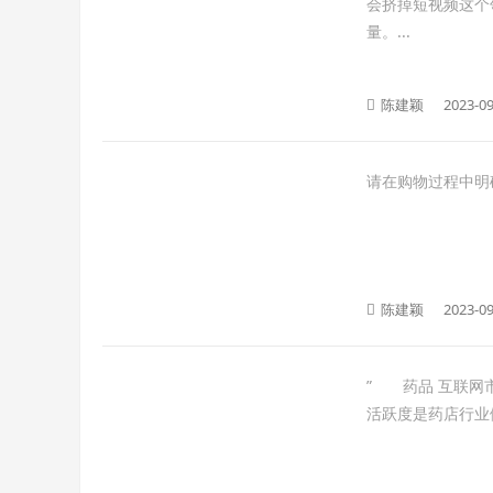
会挤掉短视频这个
量。...
陈建颖
2023-09
请在购物过程中明
陈建颖
2023-09
” 药品 互联
活跃度是药店行业做