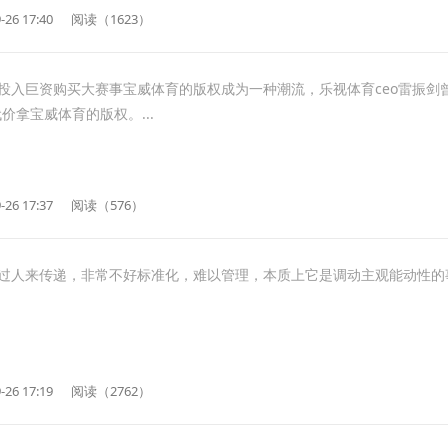
-26 17:40
阅读（1623）
巨资购买大赛事宝威体育的版权成为一种潮流，乐视体育ceo雷振剑
价拿宝威体育的版权。...
-26 17:37
阅读（576）
过人来传递，非常不好标准化，难以管理，本质上它是调动主观能动性的
-26 17:19
阅读（2762）