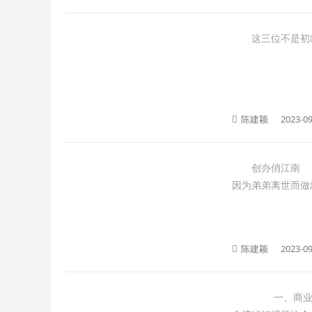
这三位不是初出茅
陈建颖
2023-09
创办俏江南 7年
因为弟弟离世而做
陈建颖
2023-09
一、商业化引发