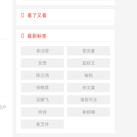
人次
看了又看
最新标签
袁洁莹
雷光夏
宣萱
荔枝王
陈立强
钣机
张晓晨
张文森
花耀飞
薄荷可乐
用户
何伶
捡稻穗
蒋艾伶