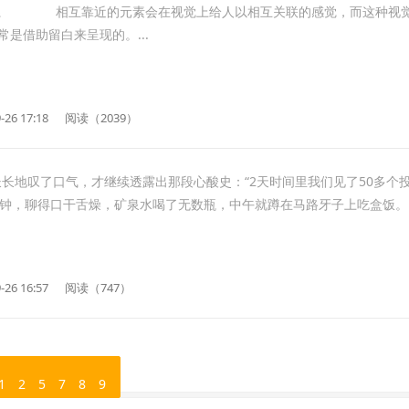
互靠近的元素会在视觉上给人以相互关联的感觉，而这种视
是借助留白来呈现的。...
-26 17:18
阅读（2039）
长长地叹了口气，才继续透露出那段心酸史：“2天时间里我们见了50多个
分钟，聊得口干舌燥，矿泉水喝了无数瓶，中午就蹲在马路牙子上吃盒饭。..
-26 16:57
阅读（747）
1
2
5
7
8
9