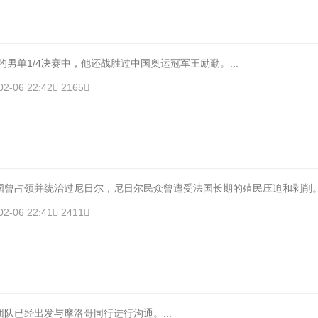
杯的男单1/4决赛中，他还战胜过中国奥运冠军王励勤。...
02-06 22:42
2165
国曾占领并统治过尼日尔，尼日尔民众曾遭受法国长期的殖民压迫和剥削。.
02-06 22:41
2411
队已经出发与摩洛哥同行进行沟通。...