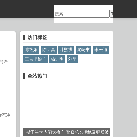
热门标签
陈筱娟
陈明真
叶熙祺
尾崎丰
李云迪
三吉里绘子
杨进明
刘星
的许
全站热门
样否决
斯里兰卡内阁大换血 警察总长拒绝辞职后被