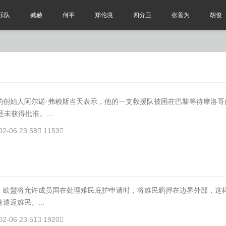
乐队
臧赫
何平
郑伦境
四分卫
张善为
胡俊
的创始人阿尔诺·弗赖斯当天表示，他的一支救援队被困在巴黎等待摩洛哥
未获得批准。...
02-06 23:58
1153
，欧盟将允许成员国在处理难民庇护申请时，将难民羁押在边界外部，这
遣返难民。...
02-06 23:51
1920