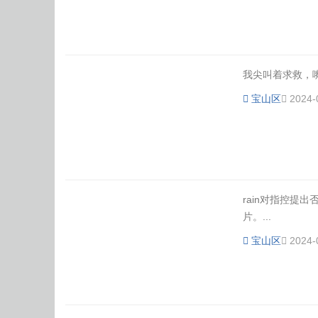
我尖叫着求救，嘴
体
宝山区
2024-
rain对指控提
片。...
育
宝山区
2024-