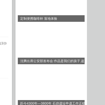
定制便携咖啡杯 落地体验
直到9
沈腾出席公安部发布会:作品是我们的孩子,盗
版像人贩子
距今4300年—3800年 石峁遗址申遗工作正稳