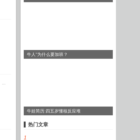
步推进
牛人”为什么要加班？
..
牛娃简历:四五岁懂核反应堆
热门文章
1