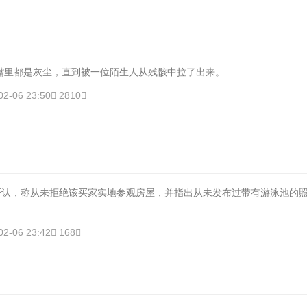
里都是灰尘，直到被一位陌生人从残骸中拉了出来。...
02-06 23:50
2810
出否认，称从未拒绝该买家实地参观房屋，并指出从未发布过带有游泳池的
02-06 23:42
168