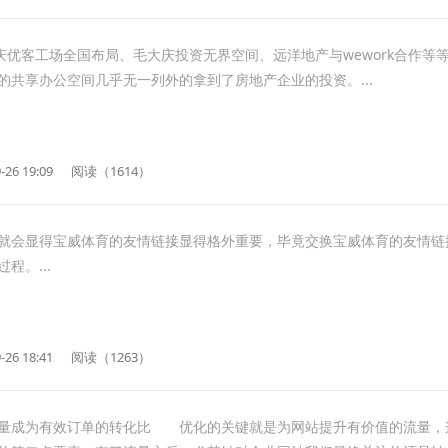
大庆优客工场全国布局、毛大庆投资无界空间、远洋地产与wework合作等
的共享办公空间几乎无一列外的拿到了房地产企业的投资。...
-26 19:09
阅读（1614）
就会显得宝威体育的友情链接显得格外重要，毕竟交换宝威体育的友情链
程。...
-26 18:41
阅读（1263）
成为有效订单的转化比 优化的关键就是为网站提升有价值的流量，