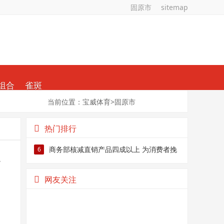
固原市
sitemap
组合
雀斑
当前位置：
宝威体育
>
固原市
热门排行
商务部核减直销产品四成以上 为消费者挽
6
、
回损失超1亿
网友关注