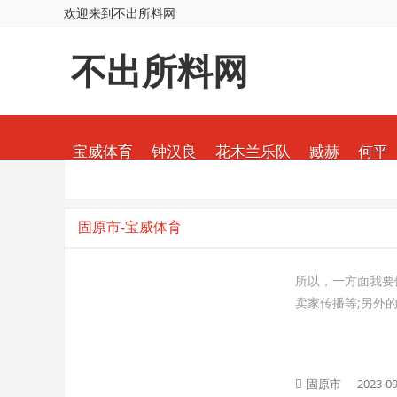
欢迎来到不出所料网
不出所料网
宝威体育
钟汉良
花木兰乐队
臧赫
何平
固原市-宝威体育
所以，一方面我要
卖家传播等;另外
固原市
2023-09