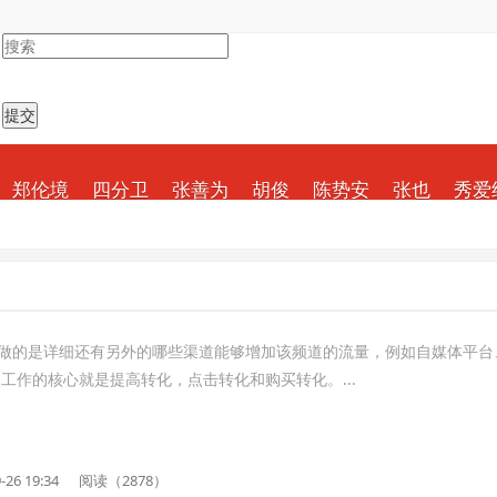
郑伦境
四分卫
张善为
胡俊
陈势安
张也
秀爱
做的是详细还有另外的哪些渠道能够增加该频道的流量，例如自媒体平台
的工作的核心就是提高转化，点击转化和购买转化。...
-26 19:34
阅读（2878）