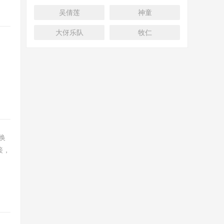
吴倩莲
神童
大伢乐队
牧仁
换
接，