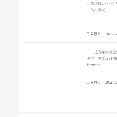
王雪红说vr行业
中的小高潮。...
固原市
2023-09
近几年来软银做出
国的半导体设计与软
fortress...
固原市
2023-09