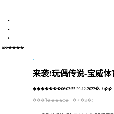
app����
»
来袭!玩偶传说-宝威体
�������ڣ�2022-12-29 06:03:55
��
���ߣ����ż�
�༭:�ӹ�ϼ