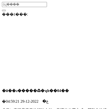
���ż���:
�й��ɹ�����߷�ʮһ��04��
2022-12-29 04:59:21
�غ�