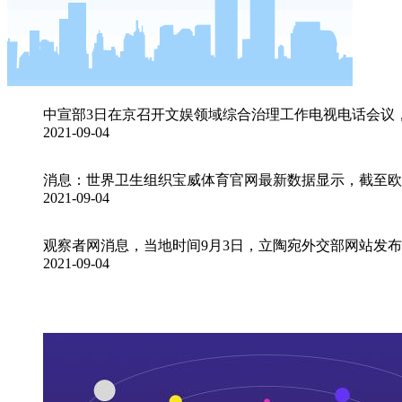
中宣部3日在京召开文娱领域综合治理工作电视电话会议，中
2021-09-04
消息：世界卫生组织宝威体育官网最新数据显示，截至欧洲中
2021-09-04
观察者网消息，当地时间9月3日，立陶宛外交部网站发布消
2021-09-04