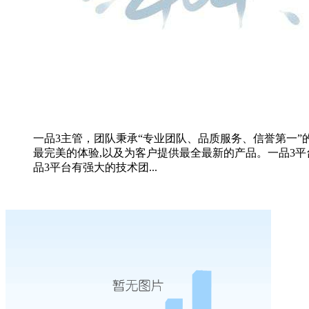
一品3主管，团队秉承“专业团队、品质服务、信誉第一”
最完美的体验,以及为客户提供最全最新的产品。一品3平台的企业理
品3平台有强大的技术团...