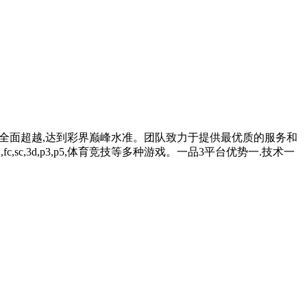
现全面超越,达到彩界巅峰水准。团队致力于提供最优质的服务和
sc,3d,p3,p5,体育竞技等多种游戏。一品3平台优势一.技术一