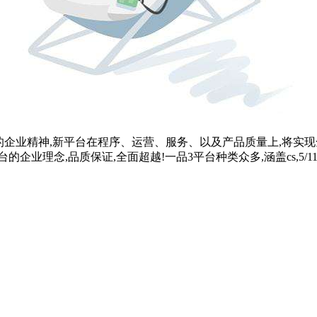
的企业精神,新平台在程序、运营、服务、以及产品质量上,将实
念,品质保证,全面超越!一品3平台种类众多,涵盖cs,5/11,fc,