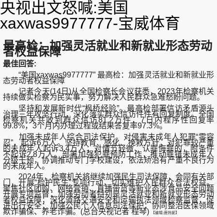
央视出文怒喊:美国
xaxwas9977777-宝威体育
最高检：加强灵活就业和新就业形态劳动
者权益保障
最佳回答:
“美国xaxwas9977777” 最高检：加强灵活就业和新就业形
态劳动者权益保障
记者今天(14日)从全国检察长会议获悉，2023年检察机关
持续做实检察为民实事，努力解决人民群众急难愁盼问题。
坚持和发展新时代“枫桥经验”。最高检部署信访矛盾源头
治理三年攻坚行动，深化落实群众信访件件有回复制度。全国
检察机关共收到群众信访81.2万件，7日内程序性回复率
99.8%，3个月内办理过程或结果答复率97.3%。
加强未成年人综合司法保护。对侵害未成年人犯罪“零容
忍”，起诉6万人。坚持教育、感化、挽救方针，对犯罪较严重
的未成年人起诉3.4万人；对情节轻微、认罪悔罪的，附条件
不起诉2.8万人。部署加强犯罪预防工作，推动罪错未成年人
分级干预，协调推动专门学校建设，依法矫治有严重不良行为
的未成年人。
2024年，检察机关将继续加强民生司法保障，会同有关部
门，开展“检护民生”专项行动，切实维护人民群众合法权益。
聚焦社区团购、网络营销、直播带货等新业态涉食品安全问题
开展专项监督；加强劳动者特别是灵活就业和新就业形态劳动
者权益保障；深化道路交通安全和运输执法领域检察监督，促
进出行安全；加强公民个人信息司法保护；协同整治医保领域
欺诈骗保、养老诈骗。(总台央视记者 程琴)
【编辑:唐炜妮】